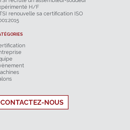
TSI recrute un assembleur-soudeur
xpérimenté H/F
TSI renouvelle sa certification ISO
001:2015
ATÉGORIES
rtification
ntreprise
quipe
vènement
achines
alons
CONTACTEZ-NOUS