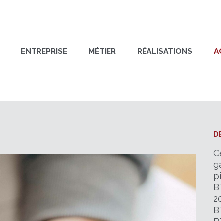
ENTREPRISE
MÉTIER
RÉALISATIONS
A
D
C
g
p
B
2
B