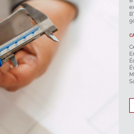
B
e
B
9
C
Ce
E
É
É
M
S