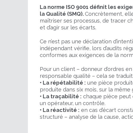
La norme ISO 9001 définit les exi
la Qualité (SMQ).
Concrètement, elle
maîtriser ses processus, de tracer c
et d’agir sur les écarts.
Ce n’est pas une déclaration d’intent
indépendant vérifie, lors d’audits rég
conformes aux exigences de la norm
Pour un client – donneur d’ordres en
responsable qualité – cela se traduit
• La répétabilité :
une pièce produite
produite dans six mois, sur la même
• La traçabilité :
chaque pièce peut 
un opérateur, un contrôle.
• La réactivité :
en cas d’écart const
structuré – analyse de la cause, action