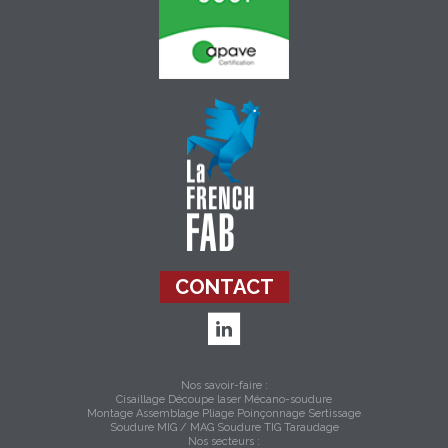
CONTACT
Nos savoir-faire :
Cisaillage
Découpe laser
Mécano-soudure
Montage Assemblage
Pliage
Poinçonnage
Sertissage
Soudure MIG / MAG
Soudure TIG
Taraudage
Nos secteurs :