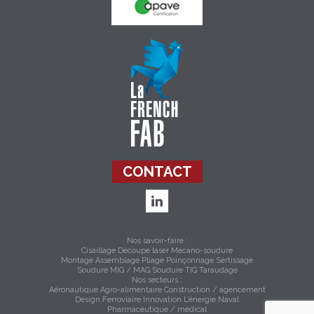
CONTACT
Nos savoir-faire :
Cisaillage
Découpe laser
Mécano-soudure
Montage Assemblage
Pliage
Poinçonnage
Sertissage
Soudure MIG / MAG
Soudure TIG
Taraudage
Nos secteurs :
Aéronautique
Agro-alimentaire
Construction / agencement
Design
Ferroviaire
Innovation
L’énergie
Naval
Pharmaceutique / médical