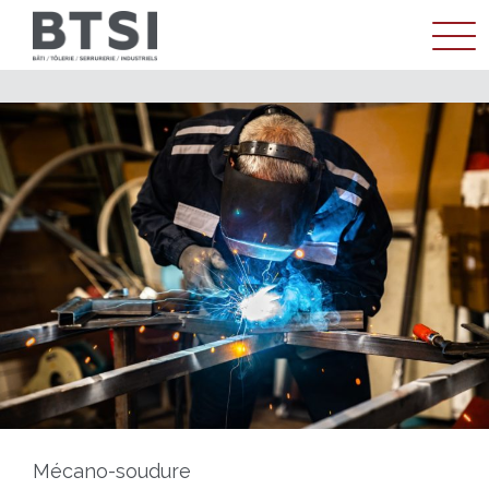
ENTREPRISE
MÉTIER
RÉALISATIONS
ACTUALITÉS
CONTACT
Mécano-soudure