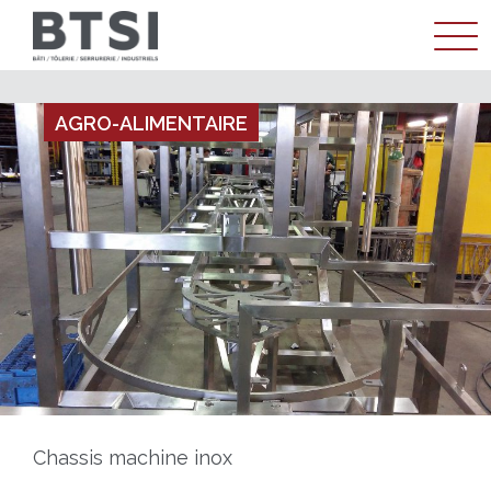
ENTREPRISE
AGRO-ALIMENTAIRE
MÉTIER
RÉALISATIONS
ACTUALITÉS
CONTACT
Chassis machine inox