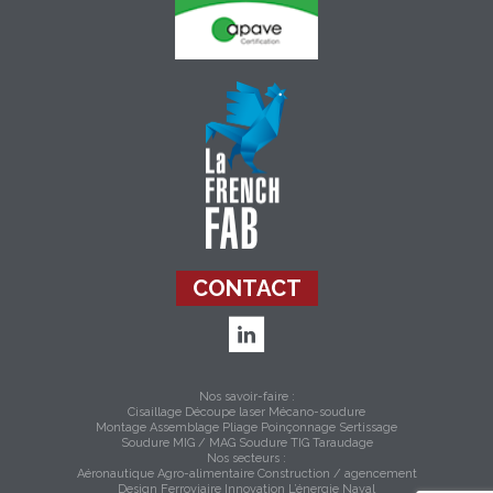
CONTACT
Nos savoir-faire :
Cisaillage
Découpe laser
Mécano-soudure
Montage Assemblage
Pliage
Poinçonnage
Sertissage
Soudure MIG / MAG
Soudure TIG
Taraudage
Nos secteurs :
Aéronautique
Agro-alimentaire
Construction / agencement
Design
Ferroviaire
Innovation
L’énergie
Naval